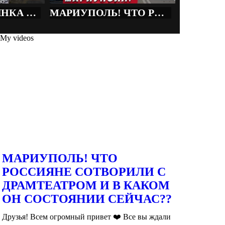
НОВАЯ РОССИЯНКА НАСЛАЖДАЕТСЯ МОРЕМ В МАРИУПОЛЕ! #мариуполь #мариупольвидео #мариупольсейчас
МАРИУПОЛЬ! ЧТО РОССИЯНЕ СОТВОРИЛИ С ДРАМТЕАТРОМ И В КАКОМ ОН СОСТОЯНИИ СЕЙЧАС??
My videos
Play
Add to
Want to watch this again later?
МАРИУПОЛЬ! ЧТО
Sign in to add this video to a playlist.
Login
Share
РОССИЯНЕ СОТВОРИЛИ С
×
ДРАМТЕАТРОМ И В КАКОМ
Share
ОН СОСТОЯНИИ СЕЙЧАС??
Друзья! Всем огромный привет ❤️ Все вы ждали