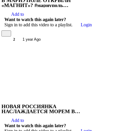
В МАРИУПОЛЕ ОТКРЫЛИ
«МАГНИТ»? #мариуполь
#запорожьесегодня
Add to
#восстановлениемариуполь
Want to watch this again later?
Sign in to add this video to a playlist.
Login
2
1 year Ago
НОВАЯ РОССИЯНКА
НАСЛАЖДАЕТСЯ МОРЕМ В
МАРИУПОЛЕ! #мариуполь
Add to
#мариупольвидео #мариупольсейчас
Want to watch this again later?
Sign in to add this video to a playlist.
Login